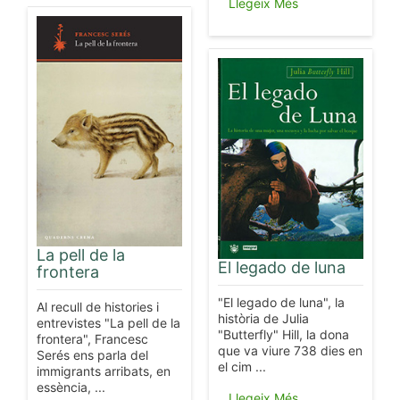
Llegeix Més
La pell de la
El legado de luna
frontera
"El legado de luna", la
Al recull de histories i
història de Julia
entrevistes "La pell de la
"Butterfly" Hill, la dona
frontera", Francesc
que va viure 738 dies en
Serés ens parla del
el cim ...
immigrants arribats, en
essència, ...
Llegeix Més