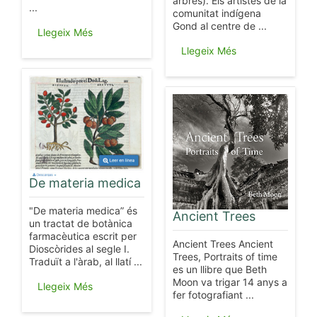
arbres). Els artistes de la
...
comunitat indígena
Gond al centre de ...
Llegeix Més
Llegeix Més
De materia medica
"De materia medica” és
Ancient Trees
un tractat de botànica
farmacèutica escrit per
Ancient Trees Ancient
Dioscòrides al segle I.
Trees, Portraits of time
Traduït a l'àrab, al llatí ...
es un llibre que Beth
Moon va trigar 14 anys a
Llegeix Més
fer fotografiant ...