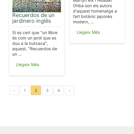
Martyn Rix i Hideaki
Ohba son els autors
d'aquest homenatge a
Recuerdos de un
l’art botànic japonès
jardinero inglés
modern, ...
Llegeix Més
Si es cert que "un llibre
és com un jardí que es
duu a la butxaca",
aquest, "Recuerdos de
un ...
Llegeix Més
‹
1
2
3
4
›