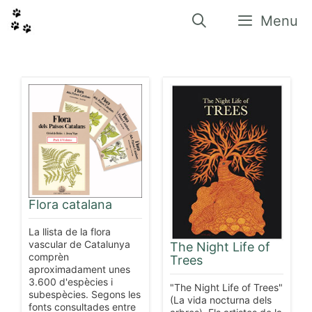
Vés
al
Menu
contingut
Flora catalana
La llista de la flora
vascular de Catalunya
The Night Life of
comprèn
Trees
aproximadament unes
3.600 d'espècies i
"The Night Life of Trees"
subespècies. Segons les
(La vida nocturna dels
fonts consultades entre