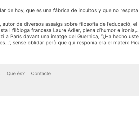
ar de hoy, que es una fábrica de incultos y que no respeta
autor de diversos assaigs sobre filosofia de l’educació, el s
ta i filòloga francesa Laure Adler, plena d’humor e ironia,
azi a París davant una imatge del Guernica, “¿Ha hecho ust
es…”, sense oblidar però que qui responia era el mateix Pic
s
Què és?
Contacte