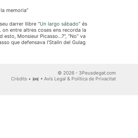
 la memoria”
eu darrer llibre “
Un largo sábado
” és
… on entre altres coses ens recorda la
ed esto, Monsieur Picasso…?”, “No” va
asso que defensava l’Stalin del Gulag
© 2026 - 3Peusdegat.com
Crèdits
•
•
Avís Legal & Política de Privacitat