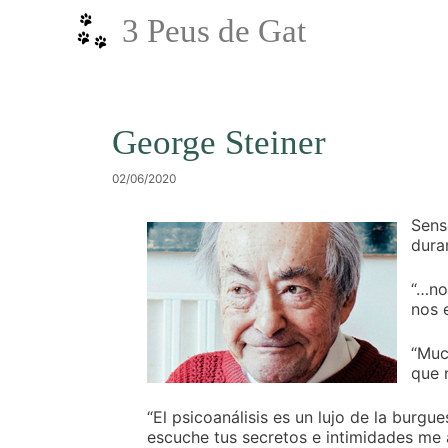
Vés
3 Peus de Gat
al
contingut
George Steiner
02/06/2020
Sens
duran
“…no
nos 
“Muc
que 
“El psicoanálisis es un lujo de la burgu
escuche tus secretos e intimidades me