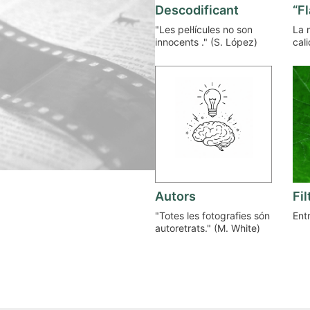
Descodificant
“F
"Les pel·lícules no son
La 
innocents ." (S. López)
cal
Autors
Fil
"Totes les fotografies són
Entr
autoretrats." (M. White)