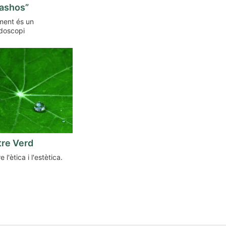
lashos”
ment és un
idoscopi
tre Verd
e l'ètica i l'estètica.