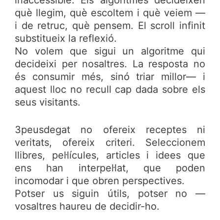
inaccessible. Els algoritmes decideixen
què llegim, què escoltem i què veiem —
i de retruc, què pensem. El scroll infinit
substitueix la reflexió.
No volem que sigui un algoritme qui
decideixi per nosaltres. La resposta no
és consumir més, sinó triar millor— i
aquest lloc no recull cap dada sobre els
seus visitants.
3peusdegat no ofereix receptes ni
veritats, ofereix criteri. Seleccionem
llibres, pel·lícules, articles i idees que
ens han interpel·lat, que poden
incomodar i que obren perspectives.
Potser us siguin útils, potser no —
vosaltres haureu de decidir-ho.