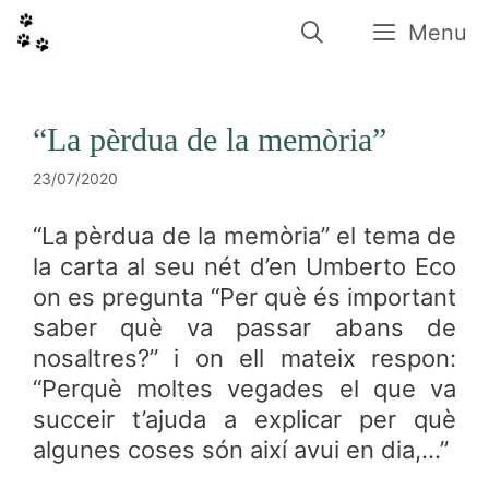
Vés
al
Menu
contingut
“La pèrdua de la memòria”
23/07/2020
“La pèrdua de la memòria” el tema de
la carta al seu nét d’en Umberto Eco
on es pregunta “Per què és important
saber què va passar abans de
nosaltres?” i on ell mateix respon:
“Perquè moltes vegades el que va
succeir t’ajuda a explicar per què
algunes coses són així avui en dia,…”