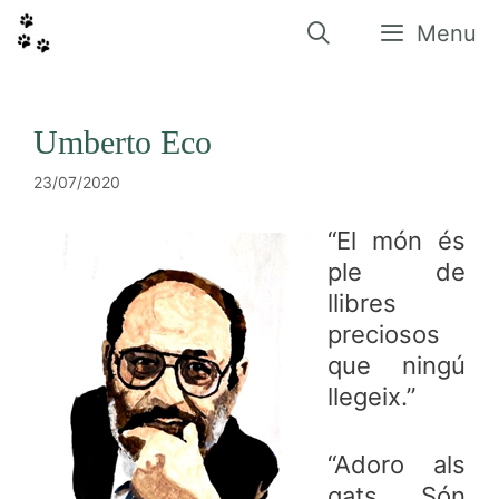
Vés
al
Menu
contingut
Umberto Eco
23/07/2020
“El món és
ple de
llibres
preciosos
que ningú
llegeix.”
“Adoro als
gats. Són