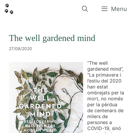
Vés
al
Menu
contingut
The well gardened mind
27/08/2020
“The well
gardened mind”,
“La primavera i
l’estiu del 2020
han estat
ombrejats per la
mort, no només
per la pèrdua
de centenars de
milers de
persones a
COVID-19, sinó