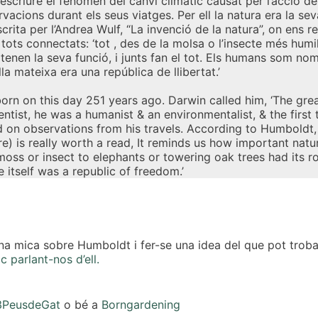
escriure el fenomen del canvi climàtic causat per l’acció de
vacions durant els seus viatges. Per ell la natura era la se
scrita per l’Andrea Wulf, “La invenció de la natura”, on ens 
ots connectats: ‘tot , des de la molsa o l’insecte més humil,
tenen la seva funció, i junts fan el tot. Els humans som nom
la mateixa era una república de llibertat.’
 on this day 251 years ago. Darwin called him, ‘The greate
cientist, he was a humanist & an environmentalist, & the firs
 on observations from his travels. According to Humboldt,
re) is really worth a read, It reminds us how important natu
oss or insect to elephants or towering oak trees had its r
 itself was a republic of freedom.’
na mica sobre Humboldt i fer-se una idea del que pot trobar 
 parlant-nos d’ell.
3PeusdeGat
o bé a
Borngardening