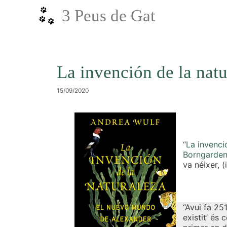
Vés
3 Peus de Gat
al
contingut
La invención de la natu
15/09/2020
“
La invenci
Borngarden
va néixer, 
“Avui fa 25
existit’ és