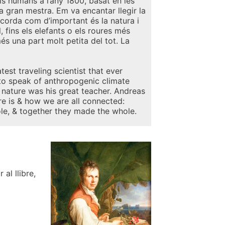
ls humans a l’any 1800, basat en les
va gran mestra. Em va encantar llegir la
recorda com d’important és la natura i
 fins els elefants o els roures més
és una part molt petita del tot. La
st traveling scientist that ever
t to speak of anthropogenic climate
 nature was his great teacher. Andreas
re is & how we are all connected:
ole, & together they made the whole.
al llibre,