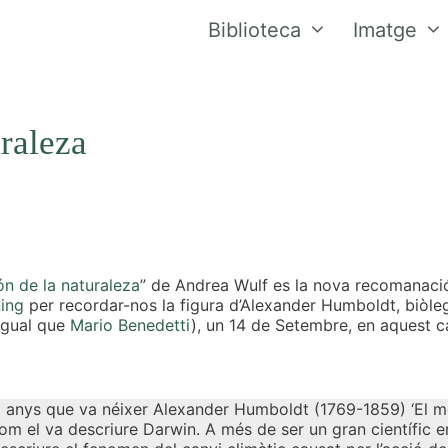
Biblioteca
Imatge
raleza
ón de la naturaleza
” de Andrea Wulf es la nova recomanació 
ing
per recordar-nos la figura d’Alexander Humboldt, biòle
(igual que
Mario Benedetti
), un 14 de Setembre, en aquest c
1 anys que va néixer Alexander Humboldt (1769-1859) ‘El mé
 com el va descriure Darwin. A més de ser un gran científic 