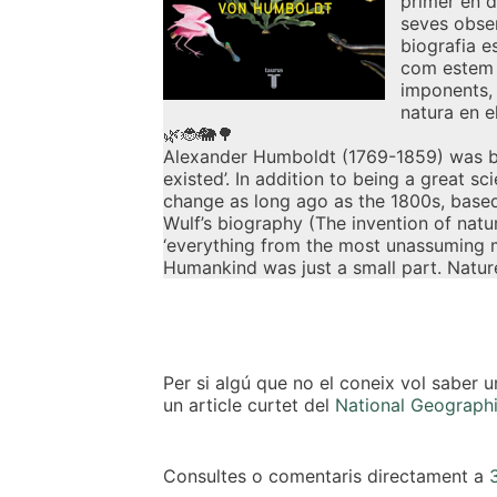
primer en d
seves obser
biografia e
com estem t
imponents, 
natura en el
🌿🐞🐘🌳
Alexander Humboldt (1769-1859) was born
existed’. In addition to being a great s
change as long ago as the 1800s, based
Wulf’s biography (The invention of natu
‘everything from the most unassuming m
Humankind was just a small part. Nature
Per si algú que no el coneix vol saber u
un article curtet del
National Geographic
Consultes o comentaris directament a