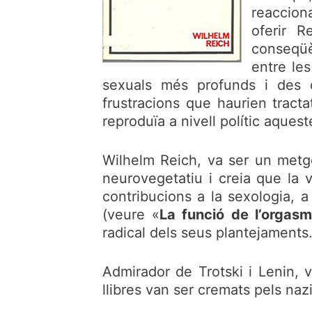
reaccion
oferir R
conseqüè
entre les
sexuals més profunds i des 
frustracions que haurien tract
reproduïa a nivell polític aquest
Wilhelm Reich, va ser un metge
neurovegetatiu i creia que la 
contribucions a la sexologia, a
(veure «
La funció de l’orgas
radical dels seus plantejaments
Admirador de Trotski i Lenin, v
llibres van ser cremats pels naz