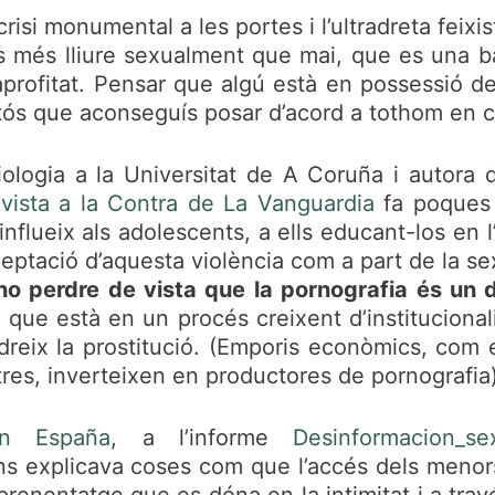
i monumental a les portes i l’ultradreta feixista
s més lliure sexualment que mai, que es una b
 aprofitat. Pensar que algú està en possessió de l
tós que aconseguís posar d’acord a tothom en c
logia a la Universitat de A Coruña i autora d
vista a la Contra de La Vanguardia
fa poques 
influeix als adolescents, a ells educant-los en l
acceptació d’aquesta violència com a part de la sex
no perdre de vista que la pornografia és un d
 que està en un procés creixent d’institucional
dreix la prostitució. (Emporis econòmics, com e
tres, inverteixen en productores de pornografia)
en España
, a l’informe
Desinformacion_sex
s explicava coses com que l’accés dels menors a
prenentatge que es dóna en la intimitat i a tra