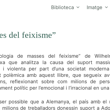
Biblioteca
Imatge
es del feixisme”
cologia de masses del feixisme” de Wilhe
xa que analitza la causa del suport massi
al i violenta per part d’una societat moder
t polèmica amb aquest llibre, que segueix avu
ons, reflexionant sobre com milions de per
ent polític per l’emocional i l’irracional en una
er possible que a Alemanya, el país amb el 
 milions de treballadors donessin suport a Adol