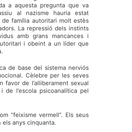
tida a aquesta pregunta que va
ssiu al nazisme hauria estat
e família autoritari molt estès
adors. La repressió dels instints
ividus amb grans mancances i
oritari i obeint a un líder que
a.
ica de base del sistema nerviós
mocional. Cèlebre per les seves
n favor de l’alliberament sexual
i de l’escola psicoanalítica pel
com “feixisme vermell”. Els seus
n els anys cinquanta.