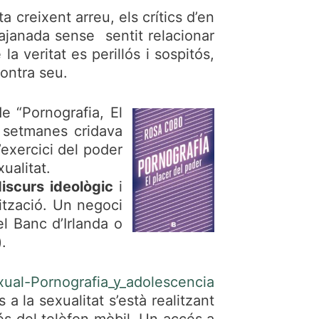
 creixent arreu, els crítics d’en
ajanada sense sentit relacionar
a veritat es perillós i sospitós,
ontra seu.
e “Pornografia, El
setmanes cridava
’exercici del poder
ualitat.
iscurs ideològic
i
ització. Un negoci
l Banc d’Irlanda o
.
ual-Pornografia_y_adolescencia
 la sexualitat s’està realitzant
vés del telèfon mòbil. Un accés a