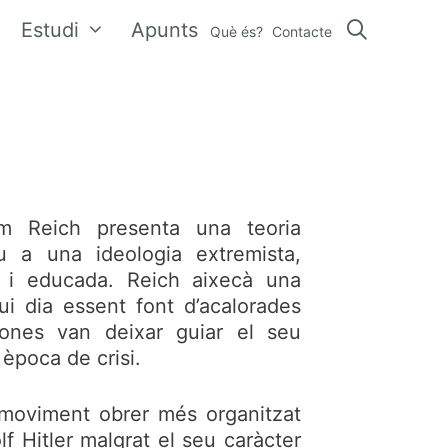
Estudi
Apunts
Què és?
Contacte
lm Reich presenta una teoria
u a una ideologia extremista,
na i educada. Reich aixecà una
i dia essent font d’acalorades
sones van deixar guiar el seu
 època de crisi.
moviment obrer més organitzat
f Hitler malgrat el seu caràcter