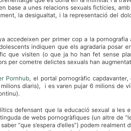
en base a unes relacions sexuals fictícies, amb
ment, la desigualtat, i la representació del do
a accedeixen per primer cop a la pornografia a
dolescents indiquen que els agradaria posar en
ic que visiten (o que ja ho han fet sense pla
rs per cometre delictes sexuals han augmenta
per Pornhub
, el portal pornogràfic capdavanter
milions diaris), i es varen pujar 6 milions de v
ontinu).
ítics defensant que la educació sexual a les esc
inguda de webs pornogràfiques (un altre de “les
saber “que s’espera d’elles”) podem realment dir