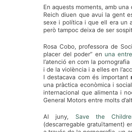
En aquests moments, amb una cris
Reich diuen que avui la gent e
sexe i política i que ell era un
però tampoc deixa de ser sospi
Rosa Cobo, professora de Socio
placer del poder” en
una entre
l’atenció en com la pornografia 
i de la violència i a elles en l’
I destacava com és important
una pràctica econòmica i social
internacional que alimenta i no
General Motors entre molts d’al
Al juny,
Save the Childr
(descarregable gratuïtament) en
a través de la pornografia, un a