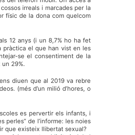
 cossos irreals i marcades per la
lor físic de la dona com quelcom
ls 12 anys (i un 8,7% ho ha fet
 pràctica el que han vist en les
ntejar-se el consentiment de la
t un 29%.
, ens diuen que al 2019 va rebre
ídeos. (més d’un milió d’hores, o
oles es pervertir els infants, i
 perles” de l’informe: les noies
 que existeix llibertat sexual?