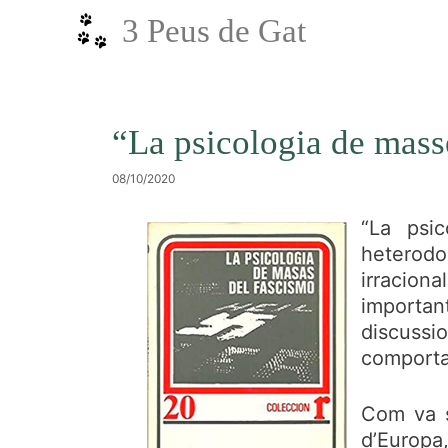
Vés
3 Peus de Gat
al
contingut
“La psicologia de mass
08/10/2020
“La psi
heterodo
irracion
importan
discussi
comportam
Com va s
d’Europa,