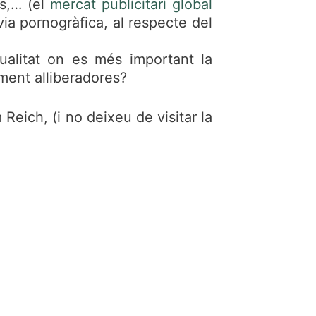
es,… (el
mercat publicitari global
via pornogràfica, al respecte del
ualitat on es més important la
lment alliberadores?
 Reich, (i no deixeu de visitar la