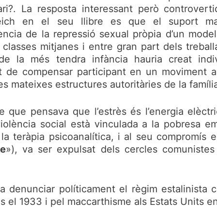
ari?. La resposta interessant però controver
eich en el seu llibre es que el suport ma
ncia de la repressió sexual pròpia d’un model d
 classes mitjanes i entre gran part dels treball
de la més tendra infància hauria creat ind
at de compensar participant en un moviment aut
es mateixes estructures autoritàries de la famíli
 que pensava que l’estrès és l’energia elèctr
violència social està vinculada a la pobresa e
 la teràpia psicoanalítica, i al seu compromís e
me
»), va ser expulsat dels cercles comunistes 
.
a denunciar políticament el règim estalinista 
is el 1933 i pel maccarthisme als Estats Units e