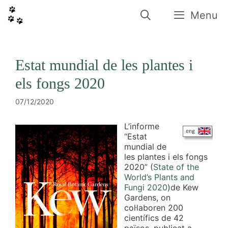
Vés
al
Menu
contingut
Estat mundial de les plantes i
els fongs 2020
07/12/2020
L’informe
“Estat
mundial de
les plantes i els fongs
2020” (
State of the
World’s Plants and
Fungi 2020
)de Kew
Gardens, on
col·laboren 200
científics de 42