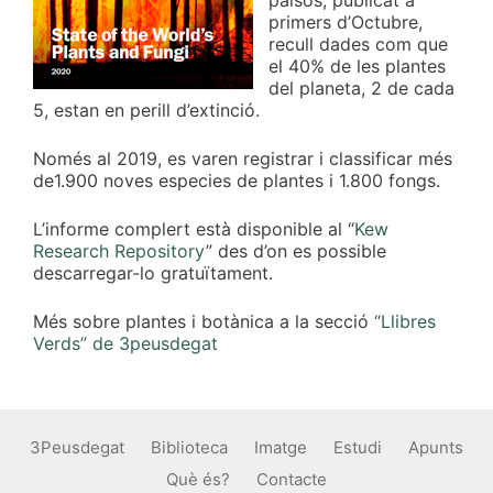
països, publicat a
primers d’Octubre,
recull dades com que
el 40% de les plantes
del planeta, 2 de cada
5, estan en perill d’extinció.
Només al 2019, es varen registrar i classificar més
de1.900 noves especies de plantes i 1.800 fongs.
L’informe complert està disponible al “
Kew
Research Repository
” des d’on es possible
descarregar-lo gratuïtament.
Més sobre plantes i botànica a la secció
“Llibres
Verds” de 3peusdegat
3Peusdegat
Biblioteca
Imatge
Estudi
Apunts
Què és?
Contacte