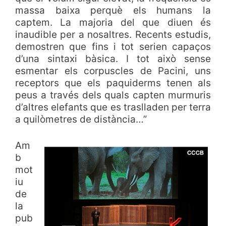
massa baixa perquè els humans la
captem. La majoria del que diuen és
inaudible per a nosaltres. Recents estudis,
demostren que fins i tot serien capaços
d’una sintaxi bàsica. I tot això sense
esmentar els corpuscles de Pacini, uns
receptors que els paquiderms tenen als
peus a través dels quals capten murmuris
d’altres elefants que es traslladen per terra
a quilòmetres de distància…”
Am
b
mot
iu
de
la
pub