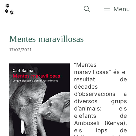
Vés
al
Menu
contingut
Mentes maravillosas
17/02/2021
“Mentes
maravillosas” és el
resultat de
dècades
d’observacions a
diversos grups
d’animals: els
elefants de
Amboseli (Kenya),
els llops de