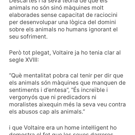
Descartes i la seva teoria de que els
animals no són sinó màquines molt
elaborades sense capacitat de raciocini
per desenvolupar una lògica del domini
sobre els animals no humans ignorant el
seu sofriment.
Però tot plegat, Voltaire ja ho tenia clar al
segle XVIII:
“Què mentalitat pobra cal tenir per dir que
els animals són màquines que manquen de
sentiments i d’entesa”, “És increïble i
vergonyós que ni predicadors ni
moralistes aixequin més la seva veu contra
els abusos cap als animals.”
i que Voltaire era un home intel·ligent ho
demostra el fet que les seves darreres