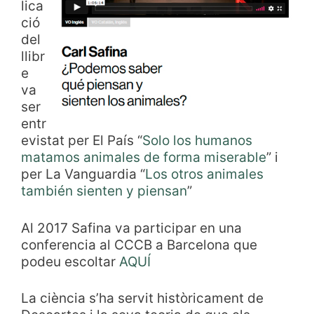
lica
ció
del
llibr
e
va
ser
entr
evistat per El País “
Solo los humanos
matamos animales de forma miserable
” i
per La Vanguardia “
Los otros animales
también sienten y piensan
”
Al 2017 Safina va participar en una
conferencia al CCCB a Barcelona que
podeu escoltar
AQUÍ
La ciència s’ha servit històricament de