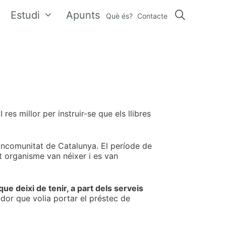
Estudi
Apunts
Què és?
Contacte
. I res millor per instruir-se que els llibres
ancomunitat de Catalunya. El període de
t organisme van néixer i es van
ue deixi de tenir, a part dels serveis
ador que volia portar el préstec de