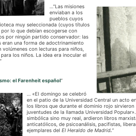
…”Las misiones
enviaban a los
pueblos cuyos
ioteca muy seleccionada (cuyos títulos
, por lo que debían escogerse con
s por ningún partido conservador: las
 eran una forma de adoctrinamiento
en volúmenes con lecturas para niños,
para los niños. La idea era inocular el
”
ismo: el Farenheit español
“
… «El domingo se celebró
en el patio de la Universidad Central un acto e
los libros que durante el dominio rojo sirviero
juventudes de la llamada Universidad Popular»
simbólica sino muy real, ardieron libros marxista
anticatólicos, de psicoanálisis, pacifistas, libe
ejemplares del
El Heraldo de Madrid
.
“