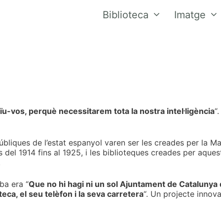
Biblioteca
Imatge
ïu-vos, perquè necessitarem tota la nostra intel·ligència
“
úbliques de l’estat espanyol varen ser les creades per la M
el 1914 fins al 1925, i les biblioteques creades per aques
.
ba era “
Que no hi hagi ni un sol Ajuntament de Catalunya q
oteca, el seu telèfon i la seva carretera
“. Un projecte innov