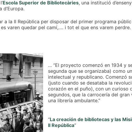
l’
Escola Superior de Bibliotecàries
, una institució d’ensen
na d’Europa.
rar a la II República per disposar del primer programa públi
ue es varen quedar pel camí,…. i tot el que ens varem perdre.
… “El proyecto comenzó en 1934 y se p
segunda que se organizaba) como un
intelectual y republicano. Comenzó 
(justo cuando se desataba la revolució
corazón en el puño), con un curioso 
segundos, que la carrocería del gran 
una librería ambulante.”
“
La creación de bibliotecas y las Mi
II República
“