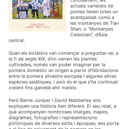
curiosament, les
actuals varietats de
pomes tenen totes un
avantpassat comú a
les muntanyes de Tian
Shan, o “Muntanyes
Celestials”, d’Àsia
central.
Quan els botànics van començar a preguntar-se, a
la fi de segle XIX, d’on venien les plantes
cultivades, només van poder imaginar per la
pomera domèstic un origen a partir d’hibridacions
entre la pomera silvestre europea i algunes altres
espècies asiàtiques, i això és el que s’ha continuat
creient fins gairebé ahir mateix.
Però Barrie Juniper i David Mabberley ens
expliquen una història ben diferent. El seu relat, a
què acompanyen nombroses imatges, mapes,
diagrames, fotografies i representacions
pictòriques de diversos estils i èpoques, ens porta