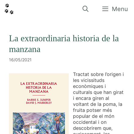
Vés
al
Menu
contingut
La extraordinaria historia de la
manzana
16/05/2021
Tractat sobre l’origen i
les vicissituds
econòmiques i
culturals que han girat
i encara giren al
voltant de la poma, la
fruita potser més
popular de el món
occidental i on
descobrirem que,