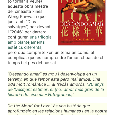
(o tornar a veure)
aquesta obra mestre
del cineasta xinès
Wong Kar-wai i que
junt amb “Dias
salvatges”, per devant
i “2046” per darrera,
configuren
una trilogia
amb plantejaments
estètics diferents
,
però que comparteixen un tema en comú: el
complicat que és comprendre l’amor, el pas de el
temps i el pes del passat.
“De
seando amar” es mou i desenvolupa en un
terreny, en que l’amor està però mai arriba. Una
oda molt romàntica … al fracàs amorós. “
20 anys
de ‘Desitjant estimar’, el (no) amor més gran de la
història de cinema – Fotogramas)
“
“In the Mood for Love” és una història que
aprofundeix en les relacions humanes i en la nostra