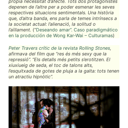
pròpia necessitat d’afecte. Tots dos protagonistes
depenen de l’altre per a poder esmenar les seves
respectives situacions sentimentals. Una història
que, d’altra banda, ens parla de temes intrínsecs a
la societat actual: l’alienació, la solitud o
l’aïllament.
(“
Deseando amar”. Caso paradigmático
en la producción de Wong Kar-Wai – Culturamas
)
Peter Travers crític de la revista Rolling Stones
,
afirmava del film que “res és més sexy que la
repressió”. “Els detalls més petits s’erotitzen. El
xiuxiueig de seda, el toc de talons alts,
l’esquitxada de gotes de pluja a la galta: tots tenen
un atractiu hipnòtic”.