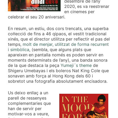
desembre de l’any
2020, es va reestrenar
en cinemes per
celebrar el seu 20 aniversari.
En resum, un estiu, dos cors trencats, una superba
col·lecció de fins a 46 qipaos, el vestit tradicional
xinés, que el director utilitza per reflectir el pas del
temps,
molt de menjar, utilitzat de forma recurrent
i simbòlica
, (sembla, que alguns plats que
apareixen en pantalla només es poden servir en
moments determinats de l’any), una banda sonora
de la que destaca la peça
Yumeji´s theme
de
Shigeru Umebayas i els boleros Nat King Cole que
sonaven amb força al Hong Kong dels 60 i
sobretot una fotografia absolutament encisadora.
Us deixo enllaç a un
parell de ressenyes
complementaries que
han de servir per
motivar-vos a veure,