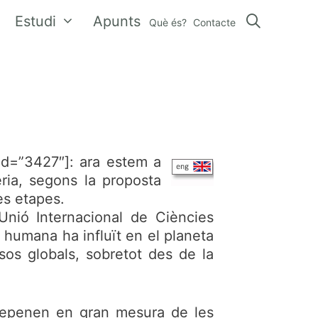
Estudi
Apunts
Què és?
Contacte
 id=”3427″]: ara estem a
eria, segons la proposta
es etapes.
nió Internacional de Ciències
 humana ha influït en el planeta
sos globals, sobretot des de la
depenen en gran mesura de les