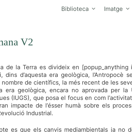
Biblioteca
Imatge
umana V2
ria de la Terra es divideix en [popup_anything
i, dins d’aquesta era geològica, l’Antropocè s
 nombre de científics, la més recent de les sev
 era geològica, encara no aprovada per la U
es (IUGS), que posa el focus en com l’activitat
gran impacte de l’ésser humà sobre els proces
evolució Industrial.
pte es que els canvis mediambientals ja no 