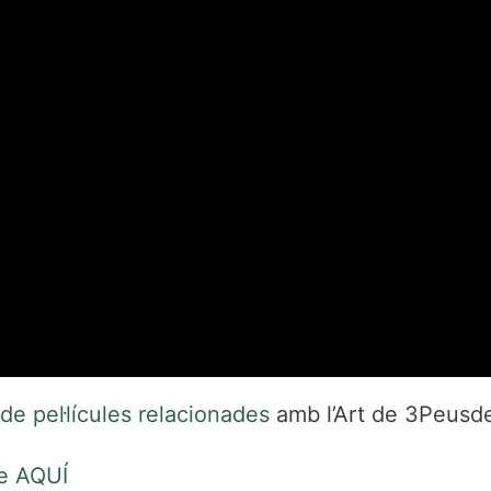
 de pel·lícules relacionades
amb l’Art de 3Peusd
le AQU
Í