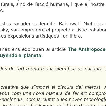
turals, sinó de l’acció humana, i que el nostre
ic.
eastes canadencs Jennifer Baichwal i Nicholas 
y, van emprendre el projecte artístic col·labo
es exposicions artístiques i un llibre.
enez ens expliquen al article
The Anthropocen
uyendo el planeta
:
des de l’art a una teoria científica demolidora
reativa que s’imposi al discurs del mercat.
ebut com una nova manera de fer art compromè
encionals, com la ciutat o les noves tecnologie
Es tracta de fer-li veure què hi ha darrere del q