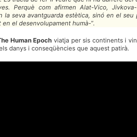
tives. Perquè com afirmen Alat-Vico, Jivkova
n la seva avantguarda estètica, sinó en el seu 
buit en el desenvolupament humà
-”.
The Human Epoch
viatja per sis continents i vi
 els danys i conseqüències que aquest patirà.