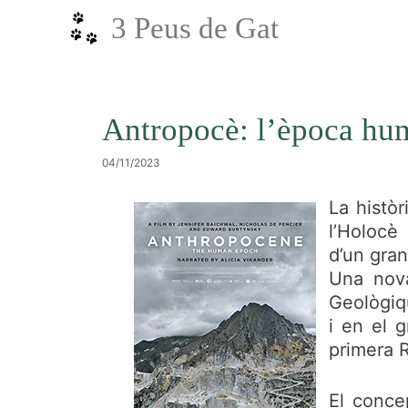
Vés
3 Peus de Gat
al
contingut
Antropocè: l’època h
04/11/2023
La histò
l’Holocè 
d’un gran
Una nova
Geològiqu
i en el 
primera R
El conce