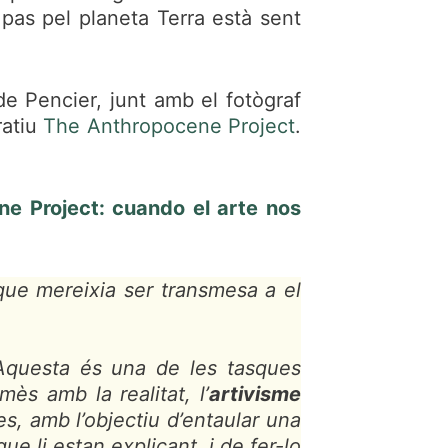
 pas pel planeta Terra està sent
de Pencier, junt amb el fotògraf
ratiu
The Anthropocene Project
.
e Project: cuando el arte nos
 que mereixia ser transmesa a el
 Aquesta és una de les tasques
s amb la realitat, l’
artivisme
s, amb l’objectiu d’entaular una
ue li estan explicant, i de fer-lo