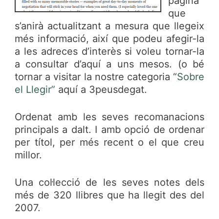
pàgina
que
s’anirà actualitzant a mesura que llegeix
més informació, així que podeu afegir-la
a les adreces d’interès si voleu tornar-la
a consultar d’aquí a uns mesos. (o bé
tornar a visitar la nostre categoria “
Sobre
el Llegir”
aquí a 3peusdegat.
Ordenat amb les seves recomanacions
principals a dalt. I amb opció de ordenar
per títol, per més recent o el que creu
millor.
Una col·lecció de les seves notes dels
més de 320 llibres que ha llegit des del
2007.