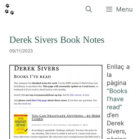
Vés
al
Menu
contingut
Derek Sivers Book Notes
09/11/2023
Enllaç a
la
pàgina
“Books
I’have
read”
d’en
Derek
Sivers,