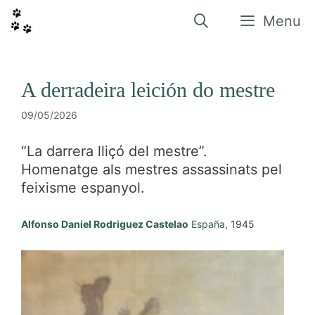
Vés
al
Menu
contingut
A derradeira leición do mestre
09/05/2026
“La darrera lliçó del mestre”.
Homenatge als mestres assassinats pel
feixisme espanyol.
Alfonso Daniel Rodriguez Castelao
España
, 1945