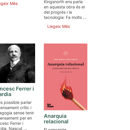
Kingsnorth ens parla
egeix Més
en aquesta obra és el
del progrés i la
tecnologia: Fa molts ...
Llegeix Més
ncesc Ferrer i
ardia
s possible parlar
ensament crític i
gogia sense tenir
Anarquia
pensament per en
relacional
cesc Ferrer i
dia. Nascut ...
El concepte