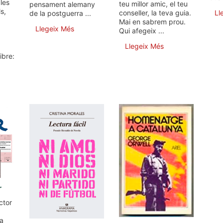
 les
teu millor amic, el teu
pensament alemany
s,
conseller, la teva guia.
Ll
de la postguerra ...
Mai en sabrem prou.
Llegeix Més
Qui afegeix ...
Llegeix Més
ibre:
r
ctor
ta