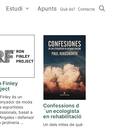
Estudi
Apunts
Què és?
Contacte
 Finley
ject
Finley és un
senyador de moda
Confessions d
a esportistes
´un ecologista
essionals, basat a
en rehabilitació
Angeles i defensor
 jardineria ...
Un dels mites de què