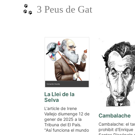
Vés
3 Peus de Gat
al
contingut
La Llei de la
Selva
L'article de Irene
Vallejo diumenge 12 de
Cambalache
gener de 2025 a la
Cambalache: el t
Tribuna del El País.
prohibit d'Enrique
"Así funciona el mundo
Santos Discépolo 