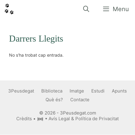
Vés
al
Menu
contingut
Darrers Llegits
No s'ha trobat cap entrada.
3Peusdegat
Biblioteca
Imatge
Estudi
Apunts
Què és?
Contacte
© 2026 - 3Peusdegat.com
Crèdits
•
•
Avís Legal & Política de Privacitat