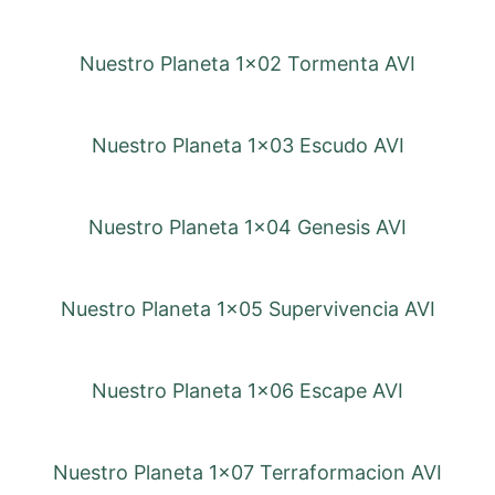
Nuestro Planeta 1×02 Tormenta AVI
Nuestro Planeta 1×03 Escudo AVI
Nuestro Planeta 1×04 Genesis AVI
Nuestro Planeta 1×05 Supervivencia AVI
Nuestro Planeta 1×06 Escape AVI
Nuestro Planeta 1×07 Terraformacion AVI