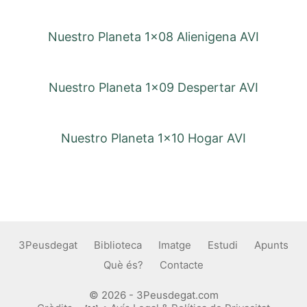
Nuestro Planeta 1×08 Alienigena AVI
Nuestro Planeta 1×09 Despertar AVI
Nuestro Planeta 1×10 Hogar AVI
3Peusdegat
Biblioteca
Imatge
Estudi
Apunts
Què és?
Contacte
© 2026 - 3Peusdegat.com