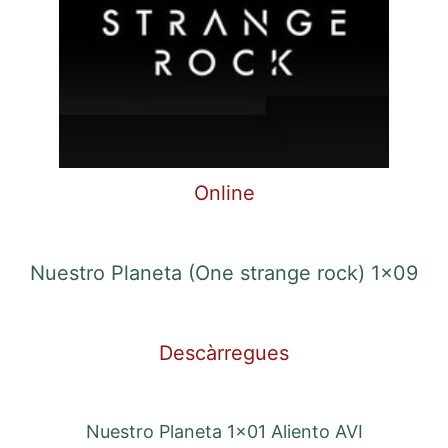
Online
Nuestro Planeta (One strange rock) 1×09
Descàrregues
Nuestro Planeta 1×01 Aliento AVI