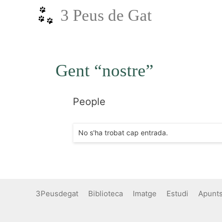
Vés
3 Peus de Gat
al
contingut
Gent “nostre”
People
No s'ha trobat cap entrada.
3Peusdegat
Biblioteca
Imatge
Estudi
Apunt