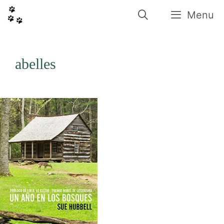
Vés
al
Menu
contingut
abelles