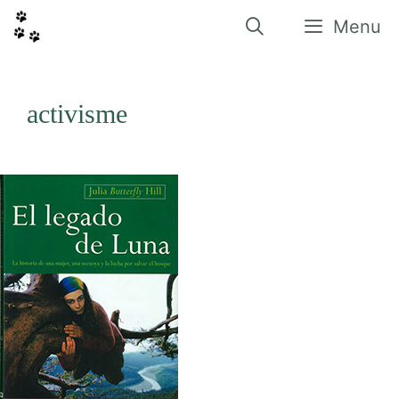
Vés
al
Menu
contingut
activisme