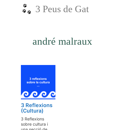
Vés
3 Peus de Gat
al
contingut
andré malraux
3 Reflexions
(Cultura)
3 Reflexions
sobre cultura i
una secció de