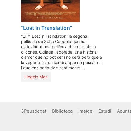
“Lost in Translation”
“LiT”, Lost in Translation, la segona
pel·lícula de Sofia Coppola que ha
esdevingut una pel·lícula de culte plena
d’icones. Odiada i adorada, una història
d’amor que no pot ser i no serà però que a
la vegada és, on sembla que no passa res
i que ens parla dels sentiments ...
Llegeix Més
3Peusdegat
Biblioteca
Imatge
Estudi
Apunt