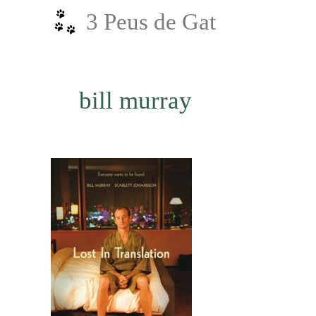
Vés
3 Peus de Gat
al
contingut
bill murray