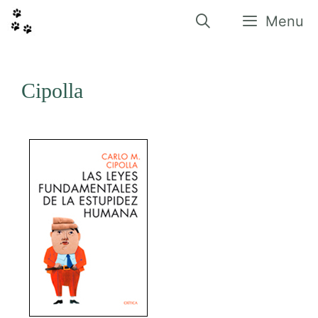
Vés
al
Menu
contingut
Cipolla