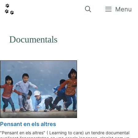
Vés
al
Menu
contingut
Documentals
Pensant en els altres
"Pensant en els altres" ( Learning to care) un tendre documental