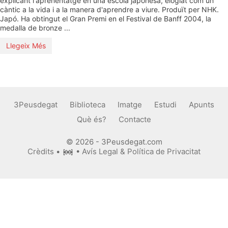
explicant l'aprenentatge en una escola japonesa, elogiat com un
càntic a la vida i a la manera d'aprendre a viure. Produït per NHK.
Japó. Ha obtingut el Gran Premi en el Festival de Banff 2004, la
medalla de bronze ...
Llegeix Més
3Peusdegat
Biblioteca
Imatge
Estudi
Apunts
Què és?
Contacte
© 2026 - 3Peusdegat.com
Crèdits
•
•
Avís Legal & Política de Privacitat