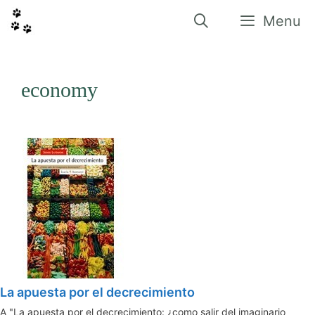
Vés
al
Menu
contingut
economy
La apuesta por el decrecimiento
A "La apuesta por el decrecimiento: ¿como salir del imaginario