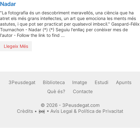
Nadar
"La fotografia és un descobriment meravellós, una ciència que ha
atret els més grans intel·lectes, un art que emociona les ments més
astutes, i que pot ser practicat per qualsevol imbecil." Gaspard-Félix
Tournachon - Nadar (*) (*) Seguiu l'enllaç per conèixer mes de
l'autor - Follow the link to find ...
Llegeix Més
3Peusdegat
Biblioteca
Imatge
Estudi
Apunts
Què és?
Contacte
© 2026 - 3Peusdegat.com
Crèdits
•
•
Avís Legal & Política de Privacitat