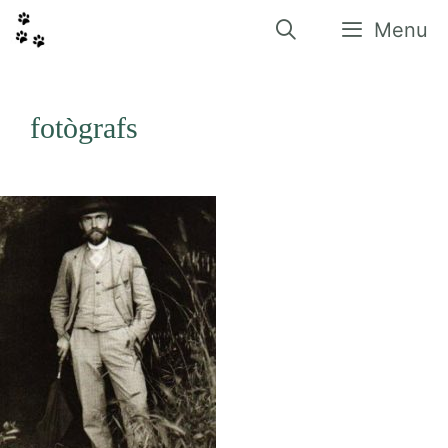
Vés
al
Menu
contingut
fotògrafs