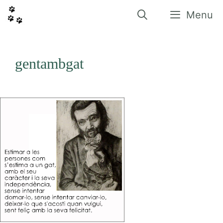
Vés
al
Menu
contingut
gentambgat