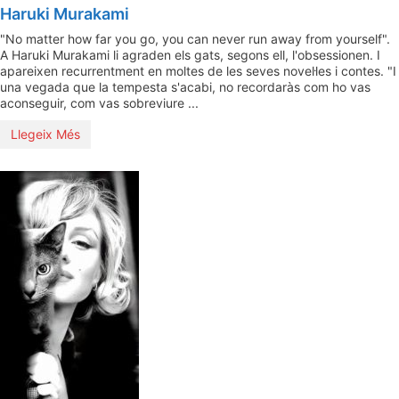
Haruki Murakami
"No matter how far you go, you can never run away from yourself".
A Haruki Murakami li agraden els gats, segons ell, l'obsessionen. I
apareixen recurrentment en moltes de les seves novel·les i contes. "I
una vegada que la tempesta s'acabi, no recordaràs com ho vas
aconseguir, com vas sobreviure ...
Llegeix Més