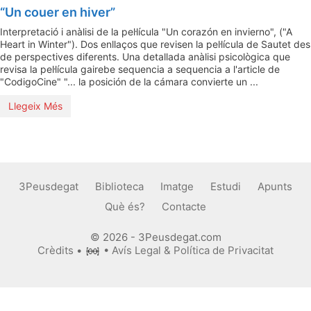
“Un couer en hiver”
Interpretació i anàlisi de la pel·lícula "Un corazón en invierno", ("A
Heart in Winter"). Dos enllaços que revisen la pel·lícula de Sautet des
de perspectives diferents. Una detallada anàlisi psicològica que
revisa la pel·lícula gairebe sequencia a sequencia a l'article de
"CodigoCine" "... la posición de la cámara convierte un ...
Llegeix Més
3Peusdegat
Biblioteca
Imatge
Estudi
Apunts
Què és?
Contacte
© 2026 - 3Peusdegat.com
Crèdits
•
•
Avís Legal & Política de Privacitat