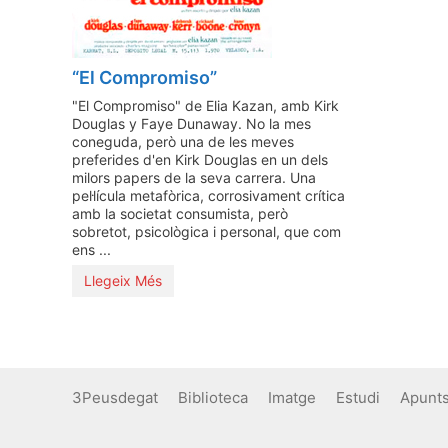
“El Compromiso”
"El Compromiso" de Elia Kazan, amb Kirk
Douglas y Faye Dunaway. No la mes
coneguda, però una de les meves
preferides d'en Kirk Douglas en un dels
milors papers de la seva carrera. Una
pel·lícula metafòrica, corrosivament crítica
amb la societat consumista, però
sobretot, psicològica i personal, que com
ens ...
Llegeix Més
3Peusdegat
Biblioteca
Imatge
Estudi
Apunt