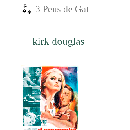
Vés
3 Peus de Gat
al
contingut
kirk douglas