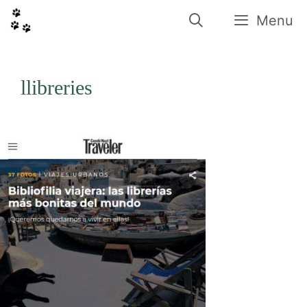
Vés
al
Menu
contingut
llibreries