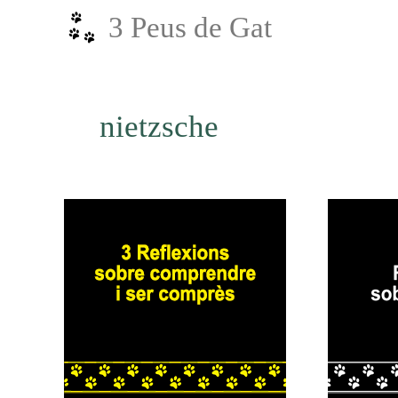
Vés
3 Peus de Gat
al
contingut
nietzsche