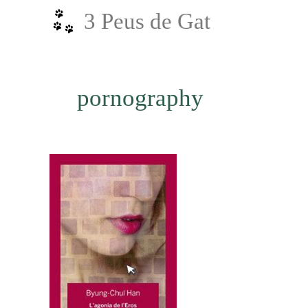
Vés
3 Peus de Gat
al
contingut
pornography