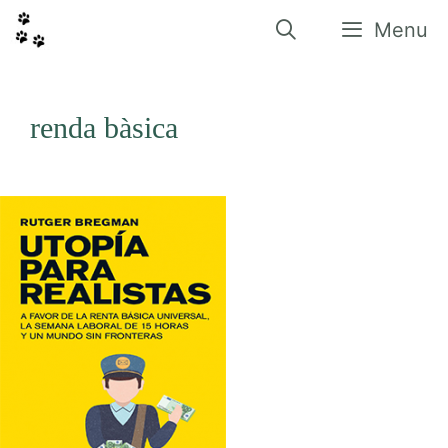
Vés
al
Menu
contingut
renda bàsica