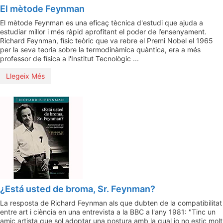
El mètode Feynman
El mètode Feynman es una eficaç tècnica d'estudi que ajuda a
estudiar millor i més ràpid aprofitant el poder de l’ensenyament.
Richard Feynman, físic teòric que va rebre el Premi Nobel el 1965
per la seva teoria sobre la termodinàmica quàntica, era a més
professor de física a l'Institut Tecnològic ...
Llegeix Més
¿Está usted de broma, Sr. Feynman?
La resposta de Richard Feynman als que dubten de la compatibilitat
entre art i ciència en una entrevista a la BBC a l'any 1981: "Tinc un
amic artista que sol adoptar una postura amb la qual jo no estic molt