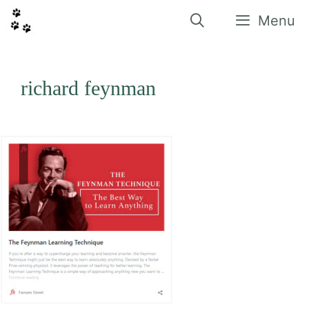
Vés
al
Menu
contingut
richard feynman