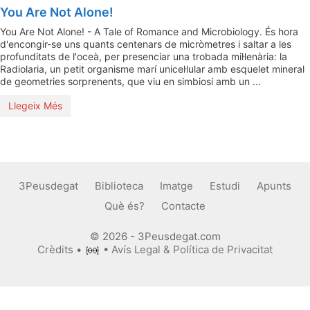
You Are Not Alone!
You Are Not Alone! - A Tale of Romance and Microbiology. És hora
d'encongir-se uns quants centenars de micròmetres i saltar a les
profunditats de l'oceà, per presenciar una trobada mil·lenària: la
Radiolaria, un petit organisme marí unicel·lular amb esquelet mineral
de geometries sorprenents, que viu en simbiosi amb un ...
Llegeix Més
3Peusdegat
Biblioteca
Imatge
Estudi
Apunts
Què és?
Contacte
© 2026 - 3Peusdegat.com
Crèdits
•
•
Avís Legal & Política de Privacitat