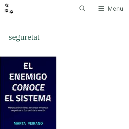
Vés
al
Menu
contingut
seguretat