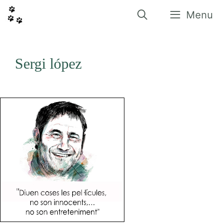
Vés
al
Menu
contingut
Sergi lópez