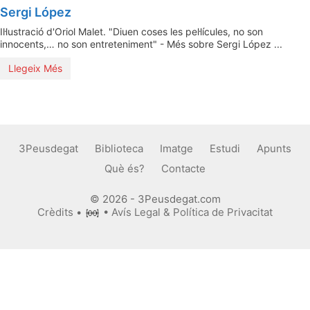
Sergi López
Il·lustració d'Oriol Malet. "Diuen coses les pel·lícules, no son
innocents,… no son entreteniment" - Més sobre Sergi López ...
Llegeix Més
3Peusdegat
Biblioteca
Imatge
Estudi
Apunts
Què és?
Contacte
© 2026 - 3Peusdegat.com
Crèdits
•
•
Avís Legal & Política de Privacitat