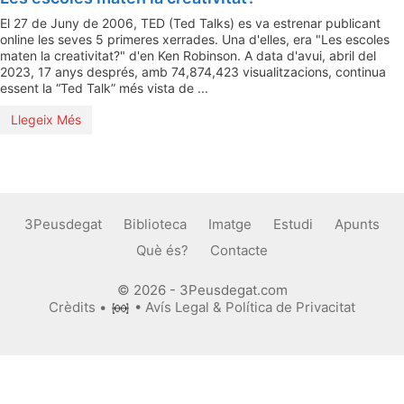
El 27 de Juny de 2006, TED (Ted Talks) es va estrenar publicant
online les seves 5 primeres xerrades. Una d'elles, era "Les escoles
maten la creativitat?" d'en Ken Robinson. A data d'avui, abril del
2023, 17 anys després, amb 74,874,423 visualitzacions, continua
essent la “Ted Talk” més vista de ...
Llegeix Més
3Peusdegat
Biblioteca
Imatge
Estudi
Apunts
Què és?
Contacte
© 2026 - 3Peusdegat.com
Crèdits
•
•
Avís Legal & Política de Privacitat