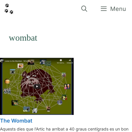
Vés
al
Menu
contingut
wombat
The Wombat
Aquests dies que l'Artic ha arribat a 40 graus centígrads es un bon