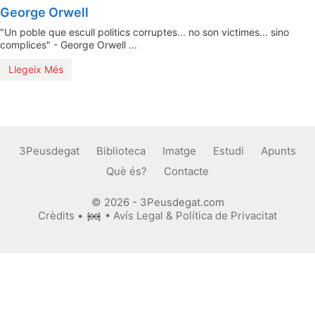
George Orwell
"Un poble que escull politics corruptes... no son victimes... sino
complices" - George Orwell ...
Llegeix Més
3Peusdegat
Biblioteca
Imatge
Estudi
Apunts
Què és?
Contacte
© 2026 - 3Peusdegat.com
Crèdits
•
•
Avís Legal & Política de Privacitat