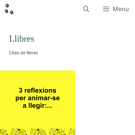
Vés
al
Menu
contingut
Llibres
Cites de llibres