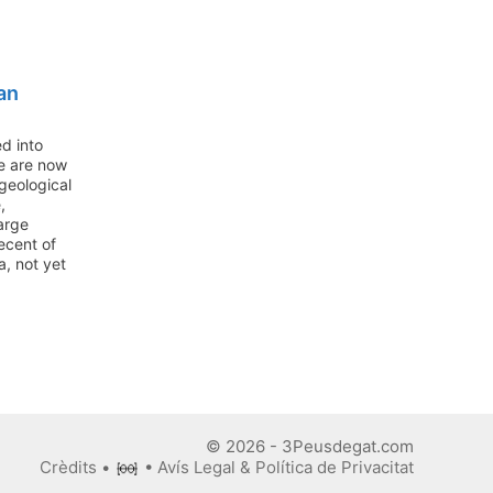
an
ed into
e are now
 geological
,
arge
ecent of
a, not yet
© 2026 - 3Peusdegat.com
Crèdits
•
•
Avís Legal & Política de Privacitat