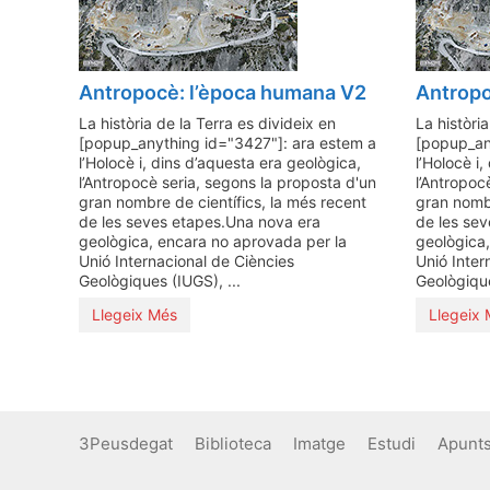
Antropocè: l’època humana V2
Antropo
La història de la Terra es divideix en
La història
[popup_anything id="3427"]: ara estem a
[popup_an
l’Holocè i, dins d’aquesta era geològica,
l’Holocè i
l’Antropocè seria, segons la proposta d'un
l’Antropoc
gran nombre de científics, la més recent
gran nombr
de les seves etapes.Una nova era
de les se
geològica, encara no aprovada per la
geològica,
Unió Internacional de Ciències
Unió Inter
Geològiques (IUGS), ...
Geològique
Llegeix Més
Llegeix
3Peusdegat
Biblioteca
Imatge
Estudi
Apunt