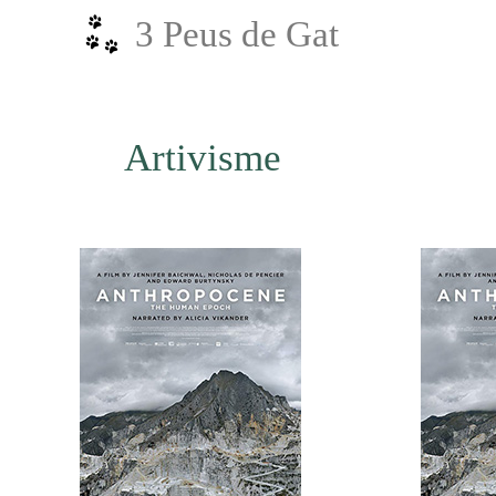
Vés
3 Peus de Gat
al
contingut
Artivisme