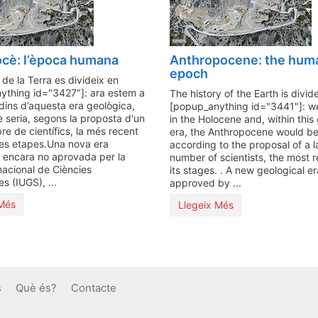
cè: l’època humana
Anthropocene: the hum
epoch
 de la Terra es divideix en
ything id="3427"]: ara estem a
The history of the Earth is divid
, dins d’aquesta era geològica,
[popup_anything id="3441"]: w
è seria, segons la proposta d'un
in the Holocene and, within this
e de científics, la més recent
era, the Anthropocene would be
ves etapes.Una nova era
according to the proposal of a l
 encara no aprovada per la
number of scientists, the most r
nacional de Ciències
its stages. . A new geological er
s (IUGS), ...
approved by ...
 Més
Llegeix Més
s
Què és?
Contacte