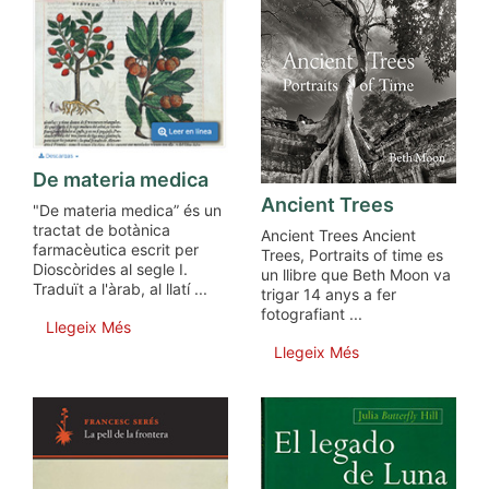
De materia medica
Ancient Trees
"De materia medica” és un
tractat de botànica
Ancient Trees Ancient
farmacèutica escrit per
Trees, Portraits of time es
Dioscòrides al segle I.
un llibre que Beth Moon va
Traduït a l'àrab, al llatí ...
trigar 14 anys a fer
fotografiant ...
Llegeix Més
Llegeix Més