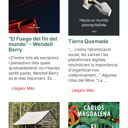
“El Fuego del fin del
Tierra Quemada
mundo” – Wendell
Berry
"... contra l'atomització
social, les xarxes i les
«D'entre tots els escriptors
plataformes digitals,
i pensadors dels quals
reivindicant la importància
(probablement) no n'havies
d'organitzar-nos
sentit parlar, Wendell Berry
col·lectivament..." Algunes
és el més important. És ...
cites del llibre: "La ...
Llegeix Més
Llegeix Més