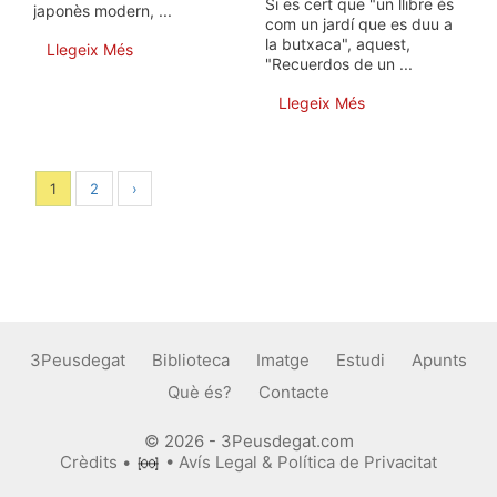
Si es cert que "un llibre és
japonès modern, ...
com un jardí que es duu a
la butxaca", aquest,
Llegeix Més
"Recuerdos de un ...
Llegeix Més
1
2
›
3Peusdegat
Biblioteca
Imatge
Estudi
Apunts
Què és?
Contacte
© 2026 - 3Peusdegat.com
Crèdits
•
•
Avís Legal & Política de Privacitat