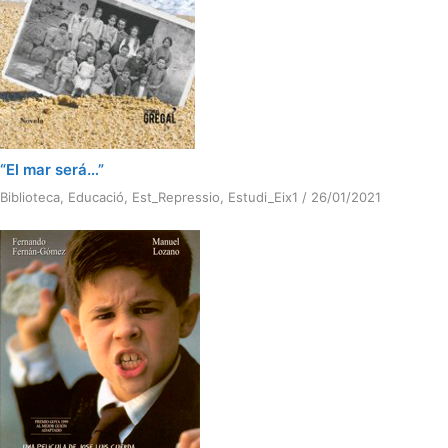
“El mar será…”
Biblioteca
,
Educació
,
Est_Repressio
,
Estudi_Eix1
/
26/01/2021