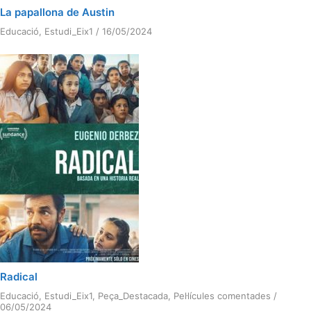
La papallona de Austin
Educació
,
Estudi_Eix1
/
16/05/2024
Radical
Educació
,
Estudi_Eix1
,
Peça_Destacada
,
Pel·lícules comentades
/
06/05/2024