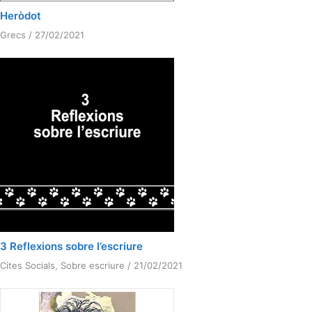
Heròdot
Grecs
/
27/02/2021
3 Reflexions sobre l’escriure
Cites Socials
,
Sobre escriure
/
21/02/2021