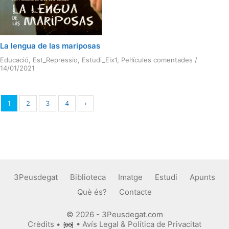
La lengua de las mariposas
Educació
,
Est_Repressio
,
Estudi_Eix1
,
Pel·lícules comentades
/
14/01/2021
1
2
3
4
›
3Peusdegat
Biblioteca
Imatge
Estudi
Apunts
Què és?
Contacte
© 2026 - 3Peusdegat.com
Crèdits
•
•
Avís Legal & Política de Privacitat