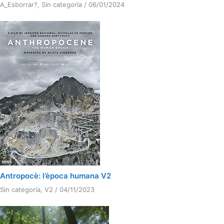
A_Esborrar?
,
Sin categoría
/
06/01/2024
Antropocè: l’època humana V2
Sin categoría
,
V2
/
04/11/2023