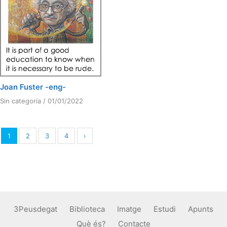
Joan Fuster -eng-
Sin categoría
/
01/01/2022
1
2
3
4
›
3Peusdegat
Biblioteca
Imatge
Estudi
Apunts
Què és?
Contacte