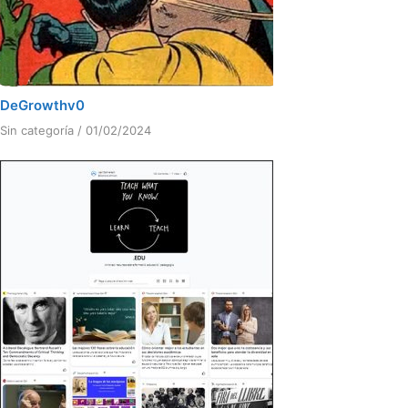
DeGrowthv0
Sin categoría
/
01/02/2024