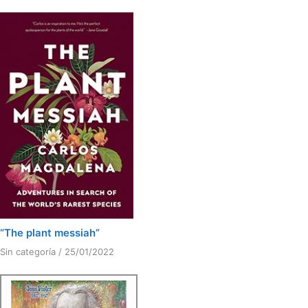
“The plant messiah”
Sin categoría
/
25/01/2022