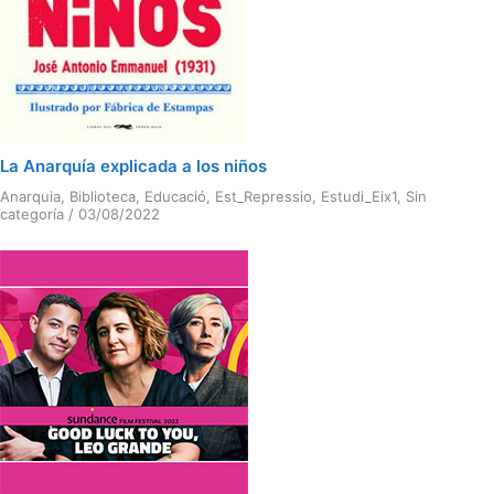
La Anarquía explicada a los niños
Anarquia
,
Biblioteca
,
Educació
,
Est_Repressio
,
Estudi_Eix1
,
Sin
categoría
/
03/08/2022