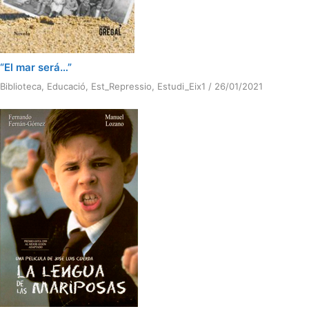
“El mar será…”
Biblioteca
,
Educació
,
Est_Repressio
,
Estudi_Eix1
/
26/01/2021