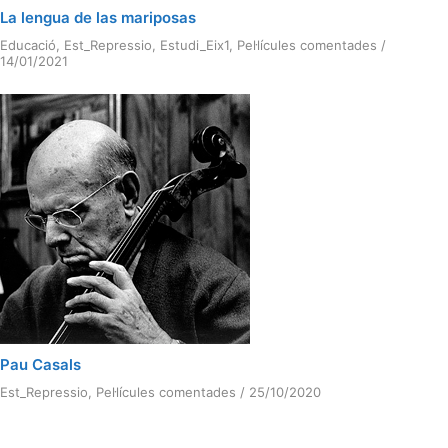
La lengua de las mariposas
Educació
,
Est_Repressio
,
Estudi_Eix1
,
Pel·lícules comentades
/
14/01/2021
Pau Casals
Est_Repressio
,
Pel·lícules comentades
/
25/10/2020