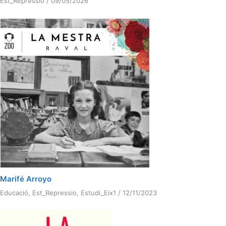
Est_Repressio
/
09/05/2026
Marifé Arroyo
Educació
,
Est_Repressio
,
Estudi_Eix1
/
12/11/2023