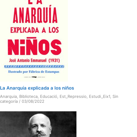
La Anarquía explicada a los niños
Anarquia
,
Biblioteca
,
Educació
,
Est_Repressio
,
Estudi_Eix1
,
Sin
categoría
/
03/08/2022